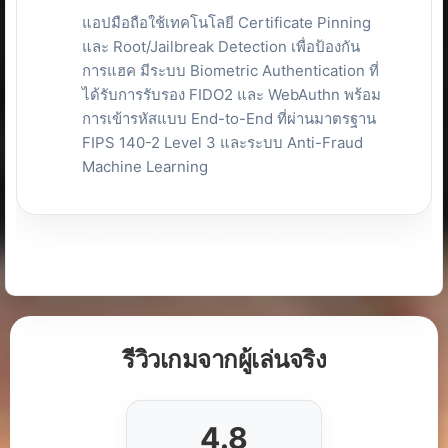
แอปมือถือใช้เทคโนโลยี Certificate Pinning
และ Root/Jailbreak Detection เพื่อป้องกัน
การแฮค มีระบบ Biometric Authentication ที่
ได้รับการรับรอง FIDO2 และ WebAuthn พร้อม
การเข้ารหัสแบบ End-to-End ที่ผ่านมาตรฐาน
FIPS 140-2 Level 3 และระบบ Anti-Fraud
Machine Learning
รีวิวเกมจากผู้เล่นจริง
4.8