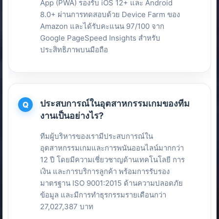
App (PWA) รองรับ iOS 12+ และ Android
8.0+ ผ่านการทดสอบด้วย Device Farm ของ
Amazon และได้รับคะแนน 97/100 จาก
Google PageSpeed Insights สำหรับ
ประสิทธิภาพบนมือถือ
ประสบการณ์ในอุตสาหกรรมเกมของทีม
งานเป็นอย่างไร?
ทีมผู้บริหารของเรามีประสบการณ์ใน
อุตสาหกรรมเกมและการพนันออนไลน์มากกว่า
12 ปี โดยมีความเชี่ยวชาญด้านเทคโนโลยี การ
เงิน และการบริการลูกค้า พร้อมการรับรอง
มาตรฐาน ISO 9001:2015 ด้านความปลอดภัย
ข้อมูล และมีการทำธุรกรรมรายเดือนกว่า
27,027,387 บาท