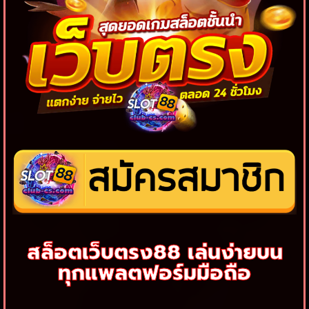
สล็อตเว็บตรง88 เล่นง่ายบน
ทุกแพลตฟอร์มมือถือ