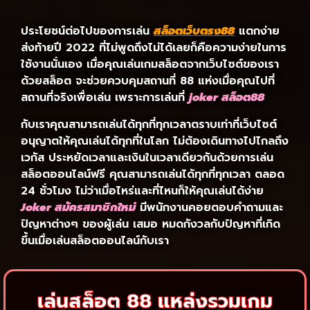
ประโยชน์ต่อไปของการเล่น
สล็อตเว็บตรง88
แตกง่าย
ส่งท้ายปี 2022 ที่ไม่พูดถึงไม่ได้เลยก็คือความง่ายในการ
ใช้งานนั่นเอง เมื่อคุณเล่นเกมสล็อตจากเว็บไซต์ของเรา
ด้วยสล็อต จะช่วยควบคุมสถานที่ 88 แห่งเมื่อคุณไปที่
สถานที่จริงเพื่อเล่น เพราะการเล่นที่
joker สล็อต88
กับเราคุณสามารถเล่นได้ทุกที่ทุกเวลาตราบเท่าที่เว็บไซต์
อนุญาตให้คุณเล่นได้ทุกที่ในโลก ไม่ต้องเดินทางไปไกลถึง
เวกัส ประหยัดเวลาและเงินในเวลาเดียวกันด้วยการเล่น
สล็อตออนไลน์ฟรี คุณสามารถเล่นได้ทุกที่ทุกเวลา ตลอด
24 ชั่วโมง ไม่ว่าเมื่อไหร่และที่ไหนก็ให้คุณเล่นได้ง่าย
Joker สมัครสมาชิกใหม่
มีพนักงานคอยตอบคำถามและ
ปัญหาต่างๆ ของผู้เล่น เสมอ หมดกังวลกับปัญหาที่เกิด
ขึ้นเมื่อเล่นสล็อตออนไลน์กับเรา
เล่นสล็อต 88 แหล่งรวมเกม