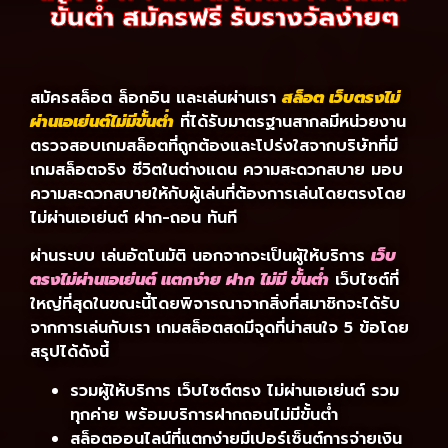
ขั้นต่ำ สมัครฟรี รับรางวัลง่ายๆ
สมัครสล็อต ล็อกอิน และเล่นผ่านเรา
สล็อต เว็บตรงไม่
ผ่านเอเย่นต์ไม่มีขั้นต่ำ
ที่ได้รับมาตรฐานสากลมีหน่วยงาน
ตรวจสอบเกมสล็อตที่ถูกต้องและโปร่งใสจากบริษัทที่มี
เกมสล็อตจริง ชีวิตในต่างแดน ความสะดวกสบาย มอบ
ความสะดวกสบายให้กับผู้เล่นที่ต้องการเล่นโดยตรงโดย
ไม่ผ่านเอเย่นต์ ฝาก-ถอน ทันที
ผ่านระบบ เล่นอัตโนมัติ นอกจากจะเป็นผู้ให้บริการ
เว็บ
ตรงไม่ผ่านเอเย่นต์ แตกง่าย ฝาก ไม่มี ขั้นต่ำ
เว็บไซต์ที่
ใหญ่ที่สุดในขณะนี้โดยพิจารณาจากสิ่งที่สมาชิกจะได้รับ
จากการเล่นกับเรา เกมสล็อตสดมีจุดที่น่าสนใจ 5 ข้อโดย
สรุปได้ดังนี้
รวมผู้ให้บริการ เว็บไซต์ตรง ไม่ผ่านเอเย่นต์ รวม
ทุกค่าย พร้อมบริการฝากถอนไม่มีขั้นต่ำ
สล็อตออนไลน์ที่แตกง่ายมีเปอร์เซ็นต์การจ่ายเงิน