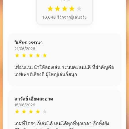
★
★
★
★
★
10,648 รีวิวจากผู้เล่นจริง
วิเชียร วรรณา
21/06/2026
★
★
★
★
★
เพื่อนแนะนำให้ลองเล่น ระบบคะแนนดี ที่สำคัญคือ
เอฟเฟกต์เสียงดี ผู้ใหญ่เล่นก็สนุก
ลาวัลย์ เอี่ยมสะอาด
15/06/2026
★
★
★
★
★
เกมที่ใครๆ ก็เล่นได้ เล่นได้ทุกที่ทุกเวลา อีกทั้งยัง