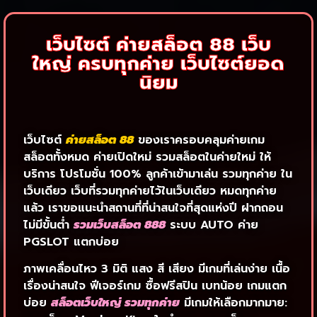
เว็บไซต์ ค่ายสล็อต 88 เว็บ
ใหญ่ ครบทุกค่าย เว็บไซต์ยอด
นิยม
เว็บไซต์
ค่ายสล็อต 88
ของเราครอบคลุมค่ายเกม
สล็อตทั้งหมด ค่ายเปิดใหม่ รวมสล็อตในค่ายใหม่ ให้
บริการ โปรโมชั่น 100% ลูกค้าเข้ามาเล่น รวมทุกค่าย ใน
เว็บเดียว เว็บที่รวมทุกค่ายไว้ในเว็บเดียว หมดทุกค่าย
แล้ว เราขอแนะนำสถานที่ที่น่าสนใจที่สุดแห่งปี ฝากถอน
ไม่มีขั้นต่ำ
รวมเว็บสล็อต 888
ระบบ AUTO ค่าย
PGSLOT แตกบ่อย
ภาพเคลื่อนไหว 3 มิติ แสง สี เสียง มีเกมที่เล่นง่าย เนื้อ
เรื่องน่าสนใจ ฟีเจอร์เกม ซื้อฟรีสปิน เบทน้อย เกมแตก
บ่อย
สล็อตเว็บใหญ่ รวมทุกค่าย
มีเกมให้เลือกมากมาย: