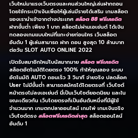
เว็บใหม่มาแรงเว็บตรงและคนส่วนใหญ่เล่นฝากถอน
โดยใช้กระเป๋าเงินเพื่อให้ผู้เล่นมีรายได้เสริม เกมสล็อต
ของเรานำเข้าจากต่างประเทศ
สล็อต 88 ฟรีเครดิต
ฝากขั้นต่ำ เพียง 1 บาท สล็อตไม่ผ่านเอเย่นต์ ได้เงิน
ทดลองเกมแบบใหม่ที่แกะง่ายก่อนใคร เว็บสล็อต
อันดับ 1 ผู้เล่นสามารถ ฝาก ถอน สูงสุด 10 ล้านบาท
ต่อวัน SLOT AUTO ONLINE 2022
เปิดรับสมาชิกใหม่โบนัสมากมาย
สล็อต ฟรีเครดิต
สล็อตอัตโนมัติโดยตรง 100% ท้าให้คุณลอง ระบบ
อัตโนมัติ AUTO ถอนเร็ว 3 วินาที จ่ายจริง ปลดล็อค
User ไม่มีขั้นต่ำ สามารถสมัครได้โดยตรงที่ เว็บไซต์
หน้าตรงไม่ลงเอเย่นต์ นี่เป็นเว็บไซต์ยอดนิยม และใน
ขณะเดียวกัน เว็บโดยตรงก็เป็นอันดับหนึ่งที่มีผู้ใช้
จำนวนมาก เกมตกปลาออนไลน์ เกมไพ่ เกมเงินจริง
เว็บไซต์ตรง
สล็อตฟรีเครดิตล่าสุด
สล็อตออนไลน์
อันดับ 1