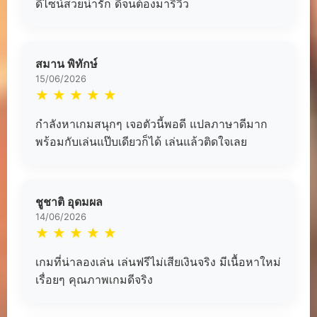
ดีไซน์สวยน่ารัก ดีจนต้องมารีวิว
สมาน พิทักษ์
15/06/2026
★
★
★
★
★
กำลังหาเกมสนุกๆ เจอตัวนี้พอดี แปลภาษาดีมาก
พร้อมกับเล่นแป๊บเดียวก็ได้ เล่นแล้วติดใจเลย
ชูชาติ อุดมผล
14/06/2026
★
★
★
★
★
เกมที่น่าลองเล่น เล่นฟรีไม่เสียเงินจริง มีเนื้อหาใหม่
เรื่อยๆ คุณภาพเกมดีจริง