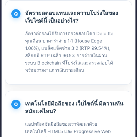
อัตราผลตอบแทนและความโปร่งใสของ
เว็บไซต์นี้ เป็นอย่างไร?
อัตราต่อรองได้รับการตรวจสอบโดย Deloitte
ทุกเดือน บาคาร่าจ่าย 1:1 (House Edge
1.06%), แบล็คแจ็คจ่าย 3:2 (RTP 99.54%),
สล็อตมี RTP เฉลี่ย 96.5% การจ่ายเงินผ่าน
ระบบ Blockchain ที่โปร่งใสและตรวจสอบได้
พร้อมรายงานการเงินรายเดือน
เทคโนโลยีมือถือของ เว็บไซต์นี้ มีความทัน
สมัยแค่ไหน?
แอปพลิเคชันมือถือของเราพัฒนาด้วย
เทคโนโลยี HTML5 และ Progressive Web