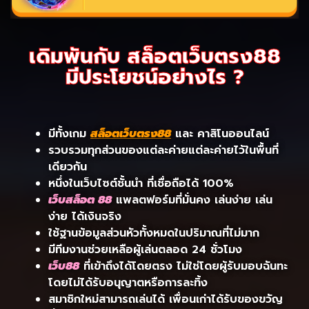
เดิมพันกับ สล็อตเว็บตรง88
มีประโยชน์อย่างไร ?
มีทั้งเกม
สล็อตเว็บตรง88
และ คาสิโนออนไลน์
รวบรวมทุกส่วนของแต่ละค่ายแต่ละค่ายไว้ในพื้นที่
เดียวกัน
หนึ่งในเว็บไซต์ชั้นนำ ที่เชื่อถือได้ 100%
เว็บสล็อต 88
แพลตฟอร์มที่มั่นคง เล่นง่าย เล่น
ง่าย ได้เงินจริง
ใช้ฐานข้อมูลส่วนหัวทั้งหมดในปริมาณที่ไม่มาก
มีทีมงานช่วยเหลือผู้เล่นตลอด 24 ชั่วโมง
เว็บ88
ที่เข้าถึงได้โดยตรง ไม่ใช่โดยผู้รับมอบฉันทะ
โดยไม่ได้รับอนุญาตหรือการละทิ้ง
สมาชิกใหม่สามารถเล่นได้ เพื่อนเก่าได้รับของขวัญ