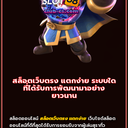
สล็อตเว็บตรง แตกง่าย ระบบใด
ที่ได้รับการพัฒนามาอย่าง
ยาวนาน
สล็อตออนไลน์
สล็อตเว็บตรง แตกง่าย
เว็บไซต์สล็อต
ออนไลน์ที่ดีที่สุดได้รับการยอมรับจากผู้เล่นสุราทั่ว